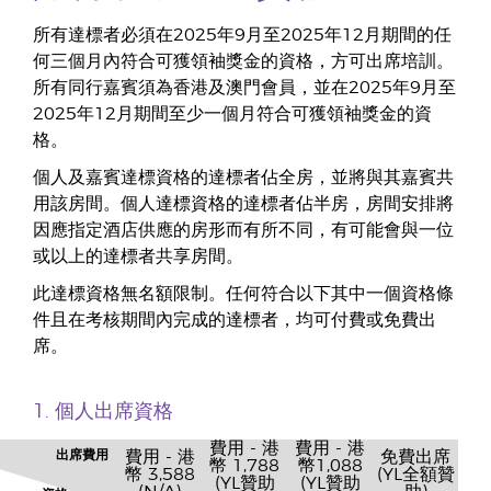
所有達標者必須在2025年9月至2025年12月期間的任
何三個月內符合可獲領袖獎金的資格，方可出席培訓。
所有同行嘉賓須為香港及澳門會員，並在2025年9月至
2025年12月期間至少一個月符合可獲領袖獎金的資
格。
個人及嘉賓達標資格的達標者佔全房，並將與其嘉賓共
用該房間。個人達標資格的達標者佔半房，房間安排將
因應指定酒店供應的房形而有所不同，有可能會與一位
或以上的達標者共享房間。
此達標資格無名額限制。任何符合以下其中一個資格條
件且在考核期間內完成的達標者，均可付費或免費出
席。
1. 個人出席資格
費用 - 港
費用 - 港
出席費用
費用 - 港
免費出席
幣
1,788
幣
1,088
幣
3,588
(YL全額贊
(YL贊助
(YL贊助