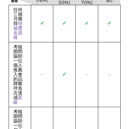
(N/A)
助)
資格
50%)
70%)
任何
三個
月獲
✓
✓
✓
✓
得
領
袖獎
金資
格
考核
期間
協助
一位
個人
推薦
✓
入會
－
－
－
的品
牌夥
伴首
次達
成
星
級
考核
期間
協助
一位