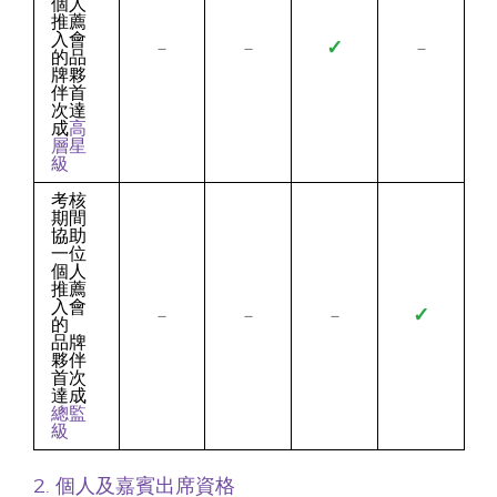
個人
推薦
入會
✓
－
－
－
的品
牌夥
伴首
次達
成
高
層星
級
考核
期間
協助
一位
個人
推薦
入會
✓
－
－
－
的
品牌
夥伴
首次
達成
總監
級
2. 個人及嘉賓出席資格