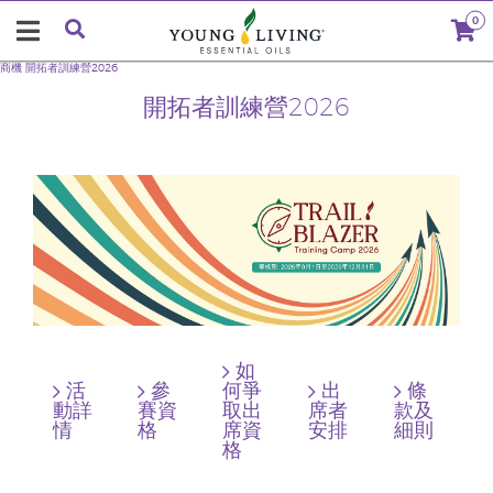
0
商機
開拓者訓練營2026
開拓者訓練營2026
如
活
參
何爭
出
條
動詳
賽資
取出
席者
款及
情
格
席資
安排
細則
格