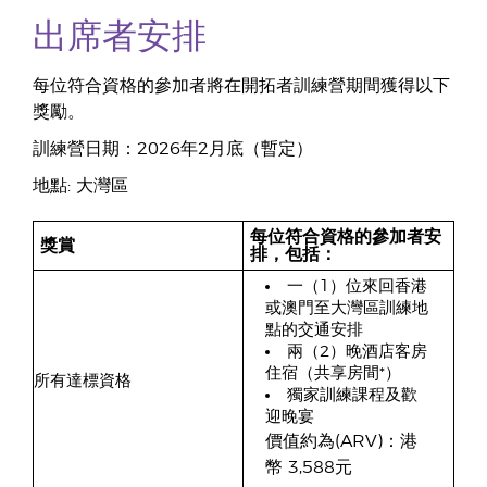
出席者安排
每位符合資格的參加者將在開拓者訓練營期間獲得以下
獎勵。
訓練營日期：2026年2月底（暫定）
地點: 大灣區
每位符合資格的參加者安
獎賞
排，包括：
一（1）位來回香港
或澳門至大灣區訓練地
點的交通安排
兩（2）晚酒店客房
住宿（共享房間*）
所有達標資格
獨家訓練課程及歡
迎晚宴
價值約為(ARV)：港
幣 3,588元