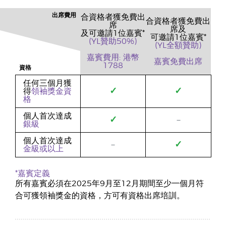
出席費用
合資格者獲免費出
合資格者獲免費出
席
席及
及可邀請1位嘉賓*
可邀請1位嘉賓*
(YL贊助50%)
(YL全額贊助)
嘉賓費用: 港幣
嘉賓免費出席
1788
資格
任何三個月獲
✓
✓
得
領袖獎金資
格
個人首次達成
✓
－
銀級
個人首次達成
✓
－
金級或以上
*嘉賓定義
所有嘉賓必須在2025年9月至12月期間至少一個月符
合可獲領袖獎金的資格，方可有資格出席培訓。