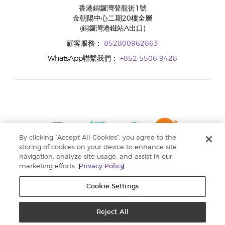
香港銅鑼灣登龍街1號
金朝陽中心二期20樓全層
(銅鑼灣港鐵站A出口)
顧客服務：
852800962863
WhatsApp聯繫我們：
+852 5506 9428
By clicking “Accept All Cookies”, you agree to the
storing of cookies on your device to enhance site
navigation, analyze site usage, and assist in our
marketing efforts.
Privacy Policy
Cookie Settings
Reject All