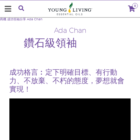
0
商機
成功領袖分享
Ada Chan
Ada Chan
鑽石級領袖
成功格言︰定下明確目標、有行動
力、不放棄、不朽的態度，夢想就會
實現！