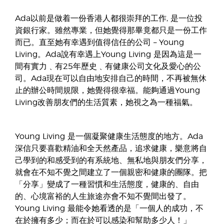
Ada以前是做着一份香港人都很崇拜的工作, 是一位投
資銀行家。雖然專業，但她覺得那畢竟都只是一份工作
而已。直至她有幸遇到值得信任的公司 – Young
Living。Ada說有幸遇上Young Living 是因為這是一
間有實力﹑有25年歷史﹑有健康公司文化及愛心的公
司。Ada現在可以自由地安排自己的時間，不再被無休
止的辦公時間規限，她覺得很幸福。能夠通過Young
Living改善朋友們的生活質素，她視之為一種福氣。
Young Living 是一個凝聚健康生活態度的地方。Ada
深信只要喜歡精油和全天然產品，追求健康，樂意將自
己學到的和感受到的有系統地、無私地與朋友們分享，
就會在不知不覺之間建立了一個親密和健康的團隊。把
「分享」變成了一種習慣和生活態度，健康的、自由
的、心境富裕的人生旅途亦會不知不覺間出發了。
Young Living 最能令她看透的是「一個人的成功，不
在於擁有多少；而在於可以感染和幫助多少人！」