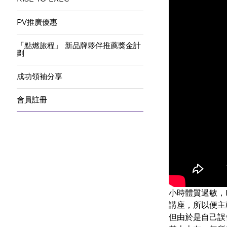
PV推廣優惠
「點燃旅程」 新品牌夥伴推薦獎金計
劃
成功領袖分享
會員註冊
小時體質過敏，B
講座，所以便主
但由於是自己誤