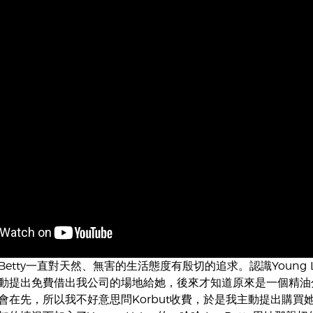
etty一直對天然、無害的生活態度有殷切的追求。認識Young L
動提出免費借出我公司的場地給她，後來才知道原來是一個精油
會在先，所以我不好意思問Korbut收費，於是我主動提出購