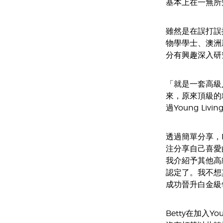
基本上在一無所知
雖然是在誤打誤撞
物學學士、澳洲
分有興趣深入研
「就是一套高級
來，原來頂級的精
過Young Liv
透過簡單分享，B
注分享自己喜愛
我介紹予其他高
認定了。我不想
成功晉升白金級
Betty在加入