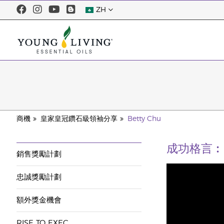
ZH
商機
皇家皇冠鑽石級領袖分享
Betty Chu
成功格言︰Ther
銷售獎勵計劃
忠誠獎勵計劃
額外獎金機會
RISE TO EXEC