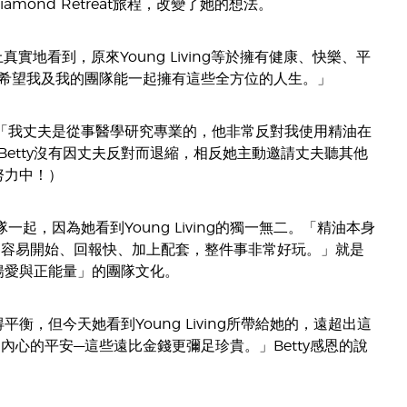
amond Retreat旅程，改變了她的想法。
上真實地看到，原來Young Living等於擁有健康、快樂、平
希望我及我的團隊能一起擁有這些全方位的人生。」
挑戰。「我丈夫是從事醫學研究專業的，他非常反對我使用精油在
etty沒有因丈夫反對而退縮，相反她主動邀請丈夫聽其他
努力中！）
隊一起，因為她看到Young Living的獨一無二。「精油本身
意非常容易開始、回報快、加上配套，整件事非常好玩。」就是
揚愛與正能量」的團隊文化。
，但今天她看到Young Living所帶給她的，遠超出這
、內心的平安––這些遠比金錢更彌足珍貴。」Betty感恩的說