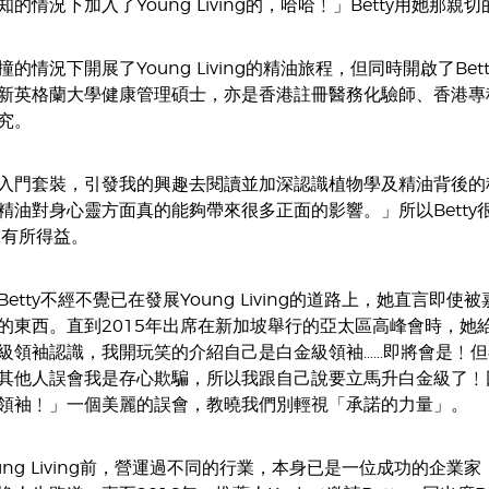
的情況下加入了Young Living的，哈哈﹗」Betty用她那
的情況下開展了Young Living的精油旅程，但同時開啟了Be
新英格蘭大學健康管理碩士，亦是香港註冊醫務化驗師、香港專
究。
入門套裝，引發我的興趣去閱讀並加深認識植物學及精油背後的
油對身心靈方面真的能夠帶來很多正面的影響。」所以Betty很熱衷
ing有所得益。
etty不經不覺已在發展Young Living的道路上，她直言
的東西。直到2015年出席在新加坡舉行的亞太區高峰會時，她給
級領袖認識，我開玩笑的介紹自己是白金級領袖……即將會是﹗
其他人誤會我是存心欺騙，所以我跟自己說要立馬升白金級了﹗回
領袖﹗」一個美麗的誤會，教曉我們別輕視「承諾的力量」。
Young Living前，營運過不同的行業，本身已是一位成功的企業家