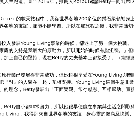
人生跑道。直至2016年，推薦人Korbut邀請Betty一同出席Di
d Retreat的數天旅程中，我從世界各地200多位的鑽石級領袖身
界各地的友誼，並能不斷學習。所以在那旅程之後，我非常熱切
全情投入發展Young Living事業的時候，卻遇上了另一個大
家庭的支持是我最大的原動力，所以開始的時候有點沮喪。」但B
，加上自己的堅持，現在Betty的丈夫基本上都接受了。（繼續
y在原行業已發展得非常成功，但她也很享受在Young Living與團
把『對』的人聚在一起，互相支持。Young Living這個生
」的理念，Betty發展出「正面樂觀、常存感恩、互相幫助、宣
Betty自小都非常努力，所以她很早便能在事業與生活之間取得平衡
ng Living，我得到來自世界各地的友誼，身心靈的健康及快樂