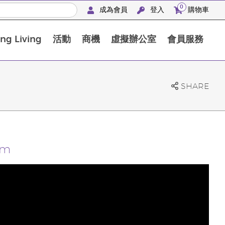
0
成為會員
登入
購物車
g Living
活動
商機
虛擬辦公室
會員服務
BLOOM膠原亮膚飲高級體驗套裝
SHARE
em