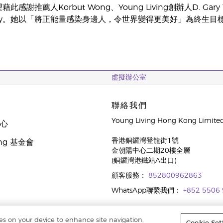
望藉此感謝推薦人Korbut Wong、Young Living創辦人D.
tty。她以「將正能量感染身邊人，令世界變得更美好」為終生目
虛擬辦公室
聯絡我們
Young Living Hong Kong Limite
中心
香港銅鑼灣登龍街1號
oung 基金會
金朝陽中心二期20樓全層
(銅鑼灣港鐵站A出口)
顧客服務：
852800962863
WhatsApp聯繫我們：
+852 5506
ies on your device to enhance site navigation,