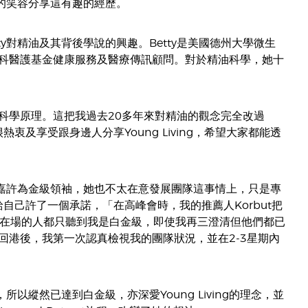
親切的笑容分享這有趣的經歷。
tty對精油及其背後學說的興趣。Betty是美國德州大學微生
科醫護基金健康服務及醫療傳訊顧問。對於精油科學，她十
科學原理。這把我過去20多年來對精油的觀念完全改過
及享受跟身邊人分享Young Living，希望大家都能透
即使被嘉許為金級領袖，她也不太在意發展團隊這事情上，只是專
自己許了一個承諾，「在高峰會時，我的推薦人Korbut把
但在場的人都只聽到我是白金級，即使我再三澄清但他們都已
港後，我第一次認真檢視我的團隊狀況，並在2-3星期內
，所以縱然已達到白金級，亦深愛Young Living的理念，並