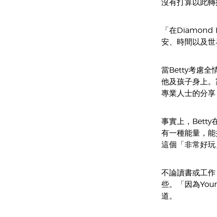
沒有打算以此轉換
「在Diamon
安、時間以及世
當Betty考慮
他及孩子身上。
專業人士的分享
事實上，Bett
有一種能量，能
這個「非常好玩
不論讀書或工作，
些。「因為You
道。