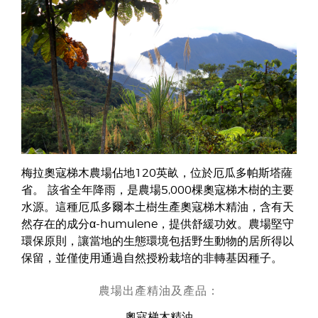
梅拉奧寇梯木農場佔地120英畝，位於厄瓜多帕斯塔薩
省。 該省全年降雨，是農場5,000棵奧寇梯木樹的主要
水源。這種厄瓜多爾本土樹生產奧寇梯木精油，含有天
然存在的成分α-humulene，提供舒緩功效。農場堅守
環保原則，讓當地的生態環境包括野生動物的居所得以
保留，並僅使用通過自然授粉栽培的非轉基因種子。
農場出產精油及產品：
奧寇梯木精油