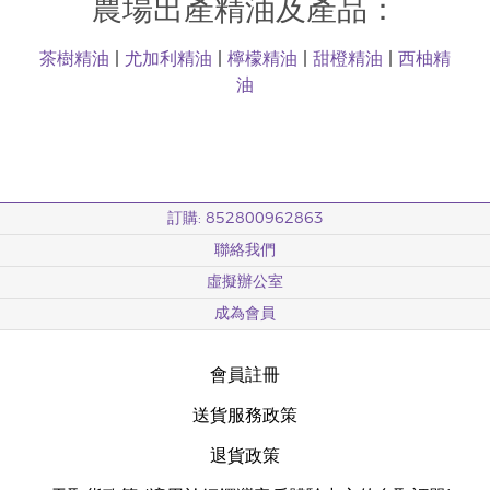
農場出產精油及產品：
茶樹精油
|
尤加利精油
|
檸檬精油
|
甜橙精油
|
西柚精
油
訂購: 852800962863
聯絡我們
虛擬辦公室
成為會員
會員註冊
送貨服務政策
退貨政策