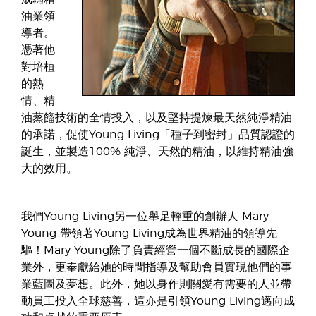
油業領
導者。
憑著他
對培植
的熱
情、精
油蒸餾技術的全情投入，以及堅持提煉最天然純淨精油
的承諾，促使Young Living「種子到密封」品質認證的
誕生，並製造100% 純淨、天然的精油，以維持精油強
大的效用。
我們Young Living另一位舉足輕重的創辦人 Mary
Young 帶領著Young Living成為世界精油的領導先
驅！Mary Young除了負責經營一個不斷成長的國際企
業外，更奉獻給她的時間指導及幫助會員實現他們的事
業藍圖及夢想。此外，她以身作則關愛有需要的人並帶
動員工投入全球慈善，這亦是引領Young Living邁向成