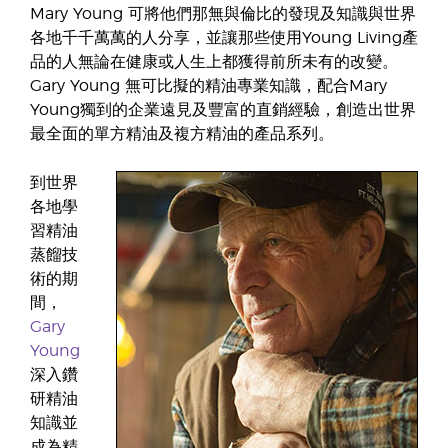
Mary Young 可將他們那無與倫比的發現及知識與世界
各地千千萬萬的人分享，並讓那些使用Young Living產
品的人無論在健康或人生上都獲得前所未有的改變。
Gary Young 無可比擬的精油專業知識，配合Mary
Young獨到的企業遠見及豐富的直銷經驗，創造出世界
最全面的單方精油及複方精油的產品系列。
到世界
各地學
習精油
蒸餾技
術的期
間，
Gary
Young
深入鑽
研精油
知識並
成為精