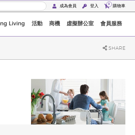
0
成為會員
登入
購物車
g Living
活動
商機
虛擬辦公室
會員服務
BLOOM膠原亮膚飲高級體驗套裝
SHARE