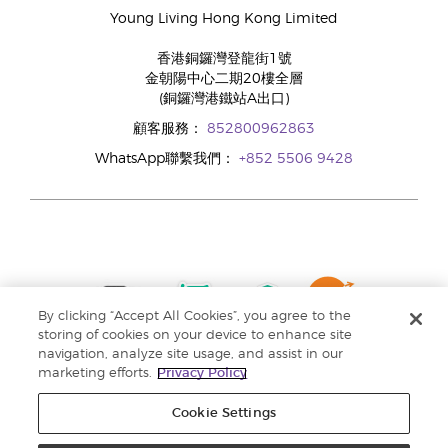
Young Living Hong Kong Limited
香港銅鑼灣登龍街1號
金朝陽中心二期20樓全層
(銅鑼灣港鐵站A出口)
顧客服務：
852800962863
WhatsApp聯繫我們：
+852 5506 9428
By clicking “Accept All Cookies”, you agree to the
storing of cookies on your device to enhance site
navigation, analyze site usage, and assist in our
marketing efforts.
Privacy Policy
Cookie Settings