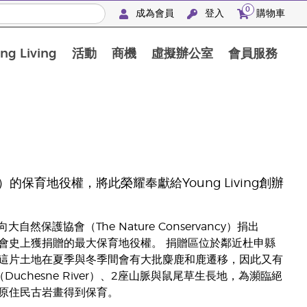
0
成為會員
登入
購物車
g Living
活動
商機
虛擬辦公室
會員服務
BLOOM膠原亮膚飲高級體驗套裝
y）的保育地役權，將此榮耀奉獻給Young Living創辦
自然保護協會（The Nature Conservancy）捐出
護協會史上獲捐贈的最大保育地役權。 捐贈區位於鄰近杜申縣
這片土地在夏季與冬季間會有大批麋鹿和鹿遷移，因此又有
hesne River）、2座山脈與鼠尾草生長地，為瀕臨絕
原住民古岩畫得到保育。