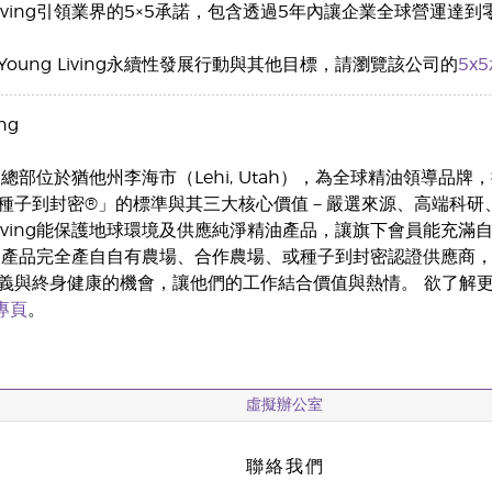
 Living引領業界的5×5承諾，包含透過5年內讓企業全球營
oung Living永續性發展行動與其他目標，請瀏覽該公司的
5x
ng
ing的總部位於猶他州李海市（Lehi, Utah），為全球精油領導品牌
種子到封密®」的標準與其三大核心價值－嚴選來源、高端科研
 Living能保護地球環境及供應純淨精油產品，讓旗下會員能充滿自信
ving的產品完全產自自有農場、合作農場、或種子到封密認證供應
義與終身健康的機會，讓他們的工作結合價值與熱情。 欲了解
k專頁
。
虛擬辦公室
聯絡我們