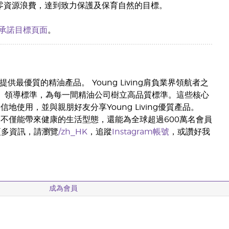
運達到零資源浪費，達到致力保護及保育自然的目標。
5承諾目標頁面
。
，提供最優質的精油產品。 Young Living肩負業界領航者之
、領導標準，為每一間精油公司樹立高品質標準。這些核心
地使用，並與親朋好友分享Young Living優質產品。
商，不僅能帶來健康的生活型態，還能為全球超過600萬名會員
更多資訊，請瀏覽
/zh_HK
，追蹤
Instagram帳號
，或讚好我
成為會員