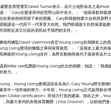
ng總裁暨首席營運官Jared Turner表示，這片土地對命名之為River R
rner說道：「Gary在愛達荷州的荒野山區中長大。」「他很喜
於那份熱情而留下來的寶藏。 Gary和我都熱愛大自然與原野大地，
望能讓這一代與下一代享受大自然。我們很感謝大自然保護協會
市與附近其它社區的居民給予我們的支持。」
州總監David Livermore肯定Young Living在捐贈史上的貢
oung Living實現的慷慨之舉與保育願景。」「這個史上最
興能與Young Living合作，為野生動物與後代子孫保有這片
員Mike Lee也讚揚Young Living此次的捐贈，他說
的努力。」
Young，Young Living會將該區命名為D. Gary Young
其中一項所做的努力。今年初，Young Living正式啟用新
en Globe certification）而傾力打造的建築。除此之外，
iary），與蒙大拿州的灰熊保育團體（Vital Ground），以助