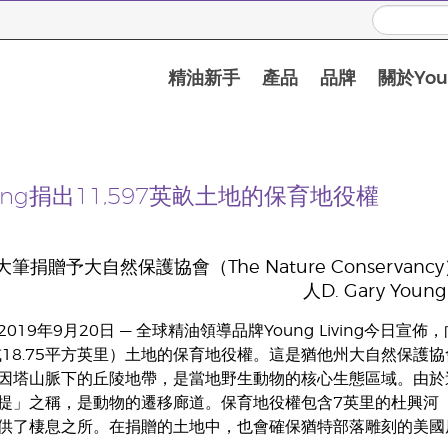
精油新手
產品
品牌
關於Youn
iving捐出11,597英畝土地的保育地役權
捐贈予大自然保護協會（The Nature Conservanc
人D. Gary Young
19年9月20日 — 全球精油領導品牌Young Living今日宣佈，向大
畝（或18.75平方英里）土地的保育地役權。這是猶他州大自然保
因塔山脈下的丘陵地帶，是當地野生動物的核心生態區域。由於
」之稱，是動物的遷移廊道。保育地役權包含7英里的杜興河（Duc
供了棲息之所。在捐贈的土地中，也會確保猶特部落雕刻的美國