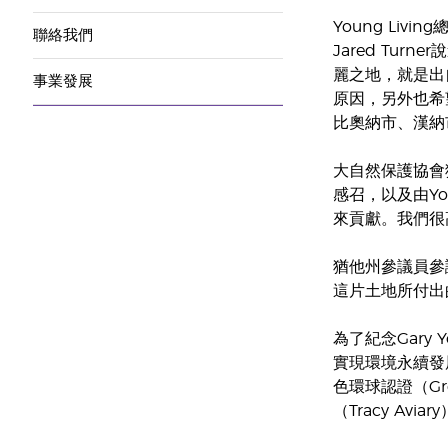
Young Livi
聯絡我們
Jared Tu
麗之地，就是出自
事業發展
原因，另外也希
比奧納市、漢納
大自然保護協會猶他
感召，以及由Y
來貢獻。我們很高
猶他州參議員參議
這片土地所付出
為了紀念Gary 
實現環境永續發展
色環球認證（Gre
（Tracy Av