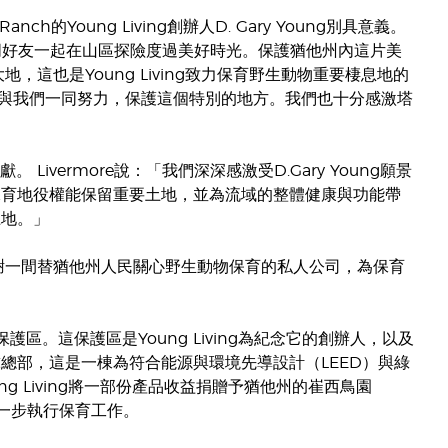
anch的Young Living創辦人D. Gary Young別具意義。
歡和親朋好友一起在山區探險度過美好時光。保護猶他州內這片美
這也是Young Living致力保育野生動物重要棲息地的
與我們一同努力，保護這個特別的地方。我們也十分感激塔
獻。 Livermore說：「我們深深感激受D.Gary Young願景
大的保育地役權能保留重要土地，並為流域的整體健康與功能帶
土地。」
：「我感謝一間替猶他州人民關心野生動物保育的私人公司，為保育
野生動物保護區。這保護區是Young Living為紀念它的創辦人，以及
全球總部，這是一棟為符合能源與環境先導設計（LEED）與綠
Young Living將一部份產品收益捐贈予猶他州的崔西鳥園
他們進一步執行保育工作。