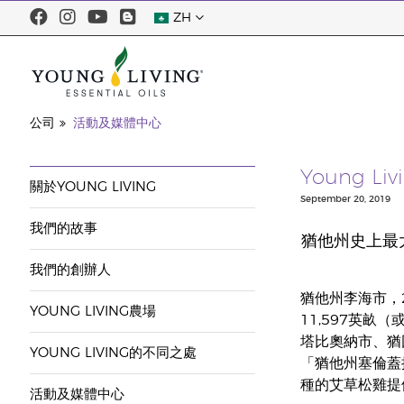
ZH
公司
活動及媒體中心
Young L
關於YOUNG LIVING
September 20, 2019
我們的故事
猶他州史上最大筆
我們的創辦人
猶他州李海市，20
YOUNG LIVING農場
11,597英
塔比奧納市、猶
YOUNG LIVING的不同之處
「猶他州塞倫蓋提
種的艾草松雞提
活動及媒體中心