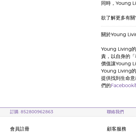
同時，Young
欲了解更多有關Y
關於Young Livi
Young Liv
責，以自身的「
價值讓Young
Young Li
提供找到生命意
們的
Faceboo
訂購: 852800962863
聯絡我們
會員註冊
顧客服務