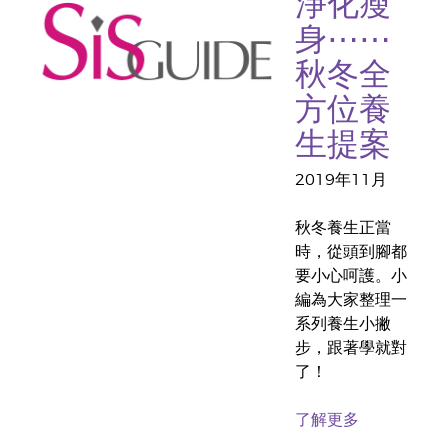
淨化瘦
身⋯⋯
秋冬全
方位養
生提案
2019年11月
秋冬養生正當
時，從頭到腳都
要小心呵護。小
編為大家整理一
系列養生小撇
步，跟著學就對
了！
了解更多