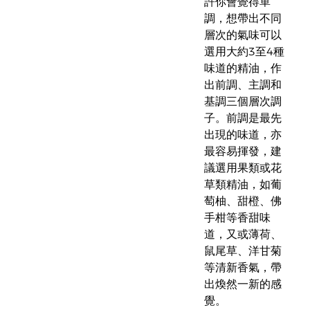
許你會覺得單
調，想帶出不同
層次的氣味可以
選用大約3至4種
味道的精油，作
出前調、主調和
基調三個層次調
子。前調是最先
出現的味道，亦
最容易揮發，建
議選用果類或花
草類精油，如葡
萄柚、甜橙、佛
手柑等香甜味
道，又或薄荷、
鼠尾草、洋甘菊
等清新香氣，帶
出煥然一新的感
覺。