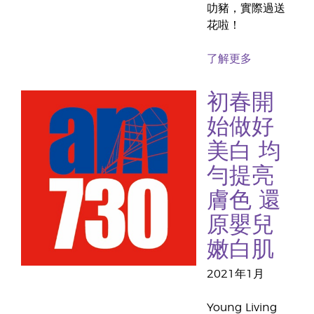
叻豬，實際過送
花啦！
了解更多
初春開
始做好
美白 均
勻提亮
膚色 還
原嬰兒
嫩白肌
2021年1月
Young Living