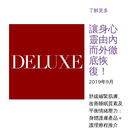
了解更多
讓身心
靈由內
而外徹
底恢
復！
2019年9月
舒緩繃緊肌膚、
改善睡眠質素及
平衡情緒壓力：
身體護膚產品＋
護理療程推介