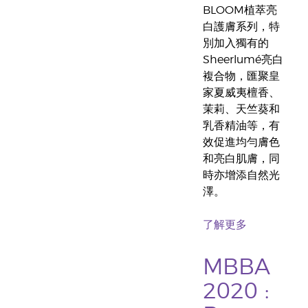
BLOOM植萃亮
白護膚系列，特
別加入獨有的
Sheerlumé亮白
複合物，匯聚皇
家夏威夷檀香、
茉莉、天竺葵和
乳香精油等，有
效促進均勻膚色
和亮白肌膚，同
時亦增添自然光
澤。
了解更多
MBBA
2020 :