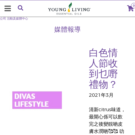
0
公司
活動及媒體中心
媒體報導
白色情
人節收
到乜嘢
禮物？
2021年3月
清新citrus味道，
最開心係可以飲
完之後變靚啲皮
膚水潤啲🥰🥰 叻