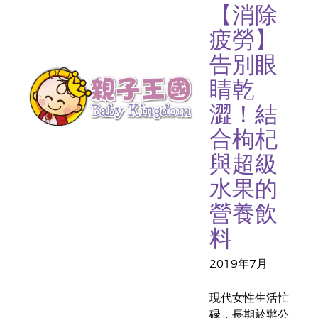
【消除
疲勞】
告別眼
睛乾
澀！結
合枸杞
與超級
水果的
營養飲
料
2019年7月
現代女性生活忙
碌，長期於辦公