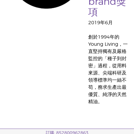
brand獎
項
2019年6月
創於1994年的
Young Living，一
直堅持獨有及嚴格
監控的「種子到封
密」過程，從用料
來源、尖端科研及
領導標準均一絲不
苟，務求生產出最
優質、純淨的天然
精油。
訂購: 852800962863