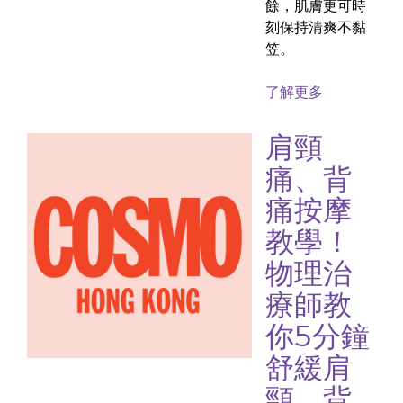
餘，肌膚更可時
刻保持清爽不黏
笠。
了解更多
肩頸
痛、背
痛按摩
教學！
物理治
療師教
你5分鐘
舒緩肩
頸、背