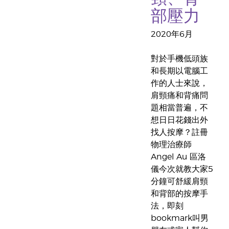
部壓力
2020年6月
對於手機低頭族
和長期以電腦工
作的人士來說，
肩頸痛和背痛問
題相當普遍，不
想日日花錢出外
找人按摩？註冊
物理治療師
Angel Au 區洛
儀今次就教大家5
分鐘可舒緩肩頸
和背部的按摩手
法，即刻
bookmark叫男