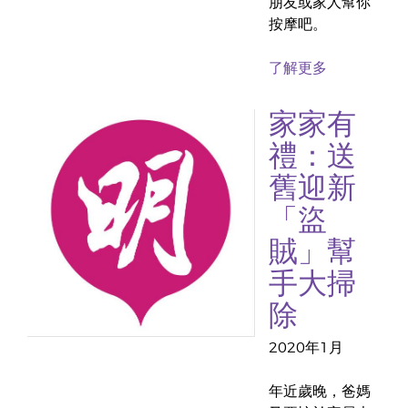
朋友或家人幫你
按摩吧。
了解更多
家家有
禮：送
舊迎新
「盜
賊」幫
手大掃
除
2020年1月
年近歲晚，爸媽