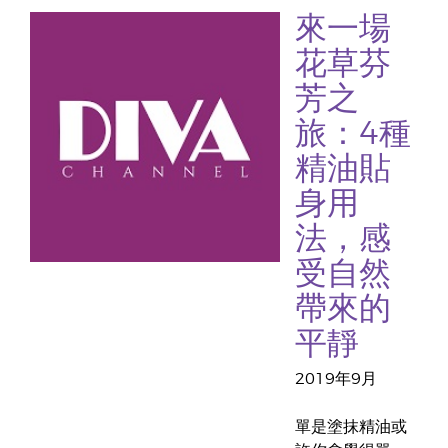
來一場
花草芬
芳之
旅：4種
精油貼
身用
法，感
受自然
帶來的
平靜
2019年9月
單是塗抹精油或