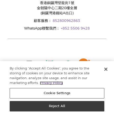
香港銅鑼灣登龍街1號
金朝陽中心二期20樓全層
(銅鑼灣港鐵站A出口)
顧客服務：
852800962863
WhatsApp聯繫我們：
+852 5506 9428
By clicking “Accept All Cookies”, you agree to the
storing of cookies on your device to enhance site
navigation, analyze site usage, and assist in our
marketing efforts.
Privacy Policy
Cookie Settings
Reject All
版權所有 © 2024 Young Living Essential Oils. 保留一切權利。 |
私隱權政策 |