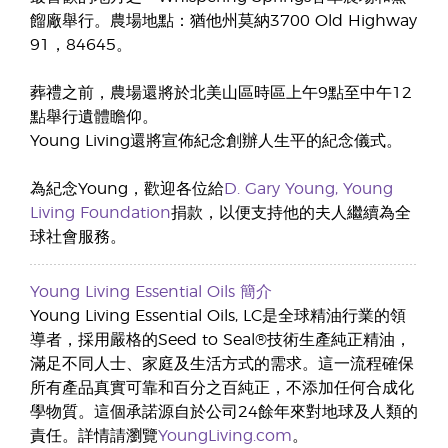
餾廠舉行。農場地點：猶他州莫納3700 Old Highway
91，84645。
葬禮之前，農場還將於北美山區時區上午9點至中午12
點舉行遺體瞻仰。
Young Living還將宣佈紀念創辦人生平的紀念儀式。
為紀念Young，歡迎各位給
D. Gary Young, Young
Living Foundation
捐款，以便支持他的夫人繼續為全
球社會服務。
Young Living Essential Oils 簡介
Young Living Essential Oils, LC是全球精油行業的領
導者，採用嚴格的Seed to Seal®技術生產純正精油，
滿足不同人士、家庭及生活方式的需求。這一流程確保
所有產品真實可靠和百分之百純正，不添加任何合成化
學物質。這個承諾源自於公司24餘年來對地球及人類的
責任。詳情請瀏覽
YoungLiving.com
。