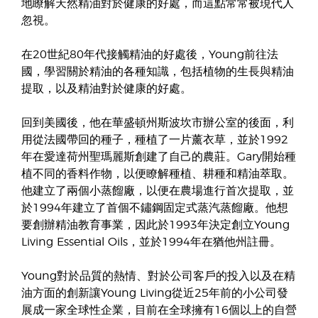
地瞭解天然精油對於健康的好處，而這點常常被現代人
忽視。
在20世紀80年代接觸精油的好處後，Young前往法
國，學習關於精油的各種知識，包括植物的生長與精油
提取，以及精油對於健康的好處。
回到美國後，他在華盛頓州斯波坎市辦公室的後面，利
用從法國帶回的種子，種植了一片薰衣草，並於1992
年在愛達荷州聖瑪麗斯創建了自己的農莊。Gary開始種
植不同的香料作物，以便瞭解種植、耕種和精油萃取。
他建立了兩個小蒸餾廠，以便在農場進行首次提取，並
於1994年建立了首個不鏽鋼固定式蒸汽蒸餾廠。他想
要創辦精油教育事業，因此於1993年決定創立Young
Living Essential Oils，並於1994年在猶他州註冊。
Young對於品質的熱情、對於公司客戶的投入以及在精
油方面的創新讓Young Living從近25年前的小公司發
展成一家全球性企業，目前在全球擁有16個以上的自營