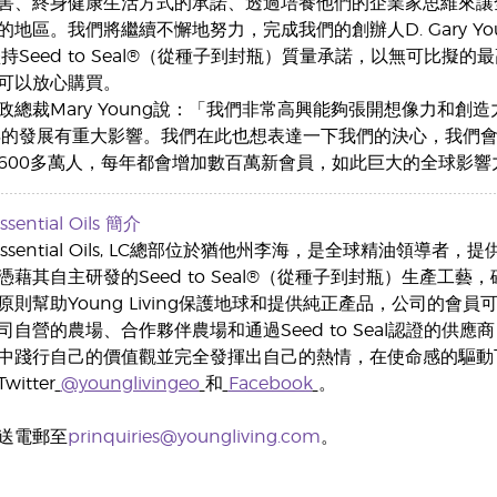
害、終身健康生活方式的承諾、透過培養他們的企業家思維來讓
的地區。我們將繼續不懈地努力，完成我們的創辦人D. Gary 
ving堅持Seed to Seal®（從種子到封瓶）質量承諾，以無
可以放心購買。
政總裁Mary Young說：「我們非常高興能夠張開想像力和
年的發展有重大影響。我們在此也想表達一下我們的決心，我們會互幫互
600多萬人，每年都會增加數百萬新會員，如此巨大的全球影響
sential Oils
簡介
ing Essential Oils, LC總部位於猶他州李海，是全球精油領導
憑藉其自主研發的Seed to Seal®（從種子到封瓶）生產
則幫助Young Living保護地球和提供純正產品，公司的會員可
自營的農場、合作夥伴農場和通過Seed to Seal認證的供
中踐行自己的價值觀並完全發揮出自己的熱情，在使命感的驅動
itter
@younglivingeo
和
Facebook
。
送電郵至
prinquiries@youngliving.com
。