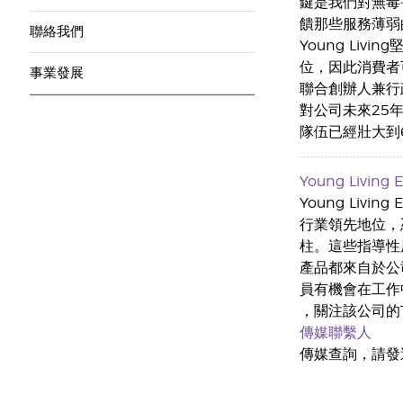
鍵是我們對無毒
饋那些服務薄弱
聯絡我們
Young Li
位，因此消費者
事業發展
聯合創辦人兼行
對公司未來25
隊伍已經壯大到
Young Living Es
Young Liv
行業領先地位，
柱。這些指導性原
產品都來自於公司
員有機會在工作
，關注該公司的Tw
傳媒聯繫人
傳媒查詢，請發