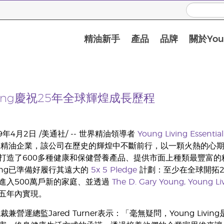
精油新手
產品
品牌
關於Youn
Living慶祝25年全球輝煌成長歷程
年4月2日 /美通社/ -- 世界精油領導者
Young Living Essential
精油企業，該公司在歷史的輝煌中不斷前行，以一顆火熱的心期待著未來
打造了600多種健康和保健營養產品、提供市面上種類最豐富的精
iving已準備好履行其遠大的
5x 5 Pledge
計劃：至少在全球開拓2
進入500萬戶新的家庭、並透過
The D. Gary Young, Young Li
五年內實現。
ing總裁兼營運總監Jared Turner表示：「毫無疑問，Young