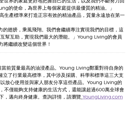
全世界的家庭更好地把握自己的生活，以及我們不斷努力回
Young的使命，為世界上每個家庭提供最優質的精油。」
可比擬的最高生產標準來打造正宗有效的精油產品，質量永遠放在第一
創造力的翅膀，乘風飛翔。我們會繼續專注實現我們的目標，這
助，實現我們最大的潛能。」Young Living的會員
力將繼續改變這個世界！
者，提供當前質量最高的油浸產品。Young Living鄭重對待自身的
工藝，確立了行業最高標準，其中涉及採購、科學和標準這三大支
以放心使用並與家人朋友分享這些產品。Young Living的
應商，不僅能夠支持健康的生活方式，還能讓超過600萬全球會
下，邁向終身健康。查詢詳情，請瀏覽
YoungLiving.com