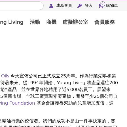
0
成為會員
登入
購物車
g Living
活動
商機
虛擬辦公室
會員服務
BLOOM膠原亮膚飲高級體驗套裝
 Oils
今天宣佈公司已正式成立25周年。作為行業先驅和第
。從1994年開始，Young Living 將產品運往200
油產品，並在世界各地聘用了近4,000名員工。展望未
5個新市場、全球工廠實現零廢棄物，開發至少25個公司自
ving Foundation
基金會讓獲得幫助的兒童增加五倍，這
 Living是精油行業的佼佼者。我們的成功不是由一件事決定的，關