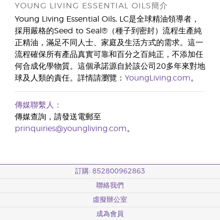
YOUNG LIVING ESSENTIAL OILS簡介
Young Living Essential Oils, LC是全球精油領導者，
採用嚴格的Seed to Seal®（種子到密封）流程生產純
正精油，滿足不同人士、家庭及生活方式的需求。這一
流程確保所有產品真實可靠和百分之百純正，不添加任
何合成化學物質。這個承諾源自於該公司20多年來對地
球及人類的責任。詳情請瀏覽：
YoungLiving.com
。
傳媒聯繫人：
傳媒查詢，請發送電郵至
prinquiries@youngliving.com
。
訂購: 852800962863
聯絡我們
虛擬辦公室
成為會員