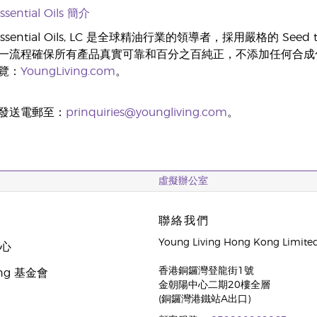
ssential Oils 簡介
ng Essential Oils, LC 是全球精油行業的領導者，採用嚴格的
一流程確保所有產品真實可靠和百分之百純正，不添加任何合成
覽：
YoungLiving.com
。
發送電郵至：
prinquiries@youngliving.com
。
虛擬辦公室
聯絡我們
Young Living Hong Kong Limite
中心
香港銅鑼灣登龍街1號
oung 基金會
金朝陽中心二期20樓全層
(銅鑼灣港鐵站A出口)