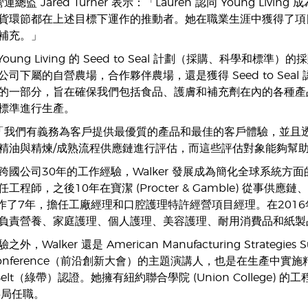
ng 營運總監 Jared Turner 表示：「Lauren 認同 Youn
貨環節都在上述目標下運作的推動者。她在職業生涯中獲得了項
補充。」
導 Young Living 的 Seed to Seal 計劃（採購、科學
司下屬的自營農場，合作夥伴農場，還是獲得 Seed to Se
的一部分，旨在確保我們包括食品、護膚和補充劑在內的各種產
標準進行生產。
表示：「我們有義務為客戶提供最優質的產品和最佳的客戶體驗，並
精油與精煉/成熟流程供應鏈進行評估，而這些評估對象能夠幫
國公司30年的工作經驗，Walker 發展成為簡化全球系統方面
) 擔任工程師，之後10年在寶潔 (Procter & Gamble) 從事
) 工作了7年，擔任工廠經理和口腔護理特許經營項目經理。在2016年加入 Y
負責營養、家庭護理、個人護理、美容護理、耐用消費品和紙製
，Walker 還是 American Manufacturing Strategi
s Conference（前沿創新大會）的主題演講人，也是在生產中實施精益六
Belt（綠帶）認證。她擁有紐約聯合學院 (Union College) 的工程
董事局任職。