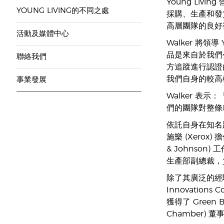
Young Livi
YOUNG LIVING的不同之處
採購、生產和發
高層團隊的良好
活動及媒體中心
Walker 將領
品是來自於我們公
聯絡我們
方追蹤進行認證
我們自身的較高
事業發展
Walker 
們的團隊對整條
依託自身在知名跨
施樂 (Xerox
& Johnson
生產部副總裁，
除了其廣泛的經驗之外
Innovation
獲得了 Green 
Chamber) 