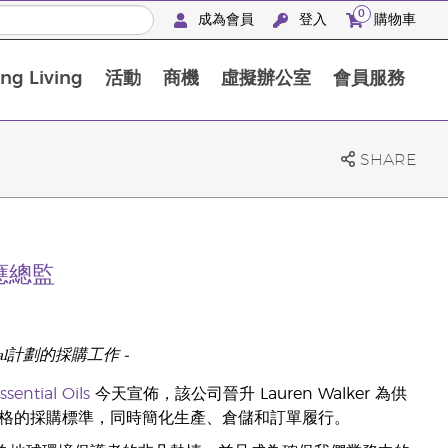
0
成為會員
登入
購物車
g Living
活動
商機
虛擬辦公室
會員服務
BLOOM膠原亮膚飲高級體驗套裝
SHARE
為供應總監
o Seal計劃的採購工作 -
sential Oils
今天宣佈，該公司晉升 Lauren Walker 為供
進一步實施嚴格的採購標準，同時簡化生產、倉儲和訂單履行。