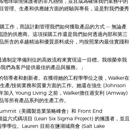
g Living 成為地球環境保護者的非凡熱情，並且成為確保我們業務中的
目管理、生產和供應鏈方面的經驗與專長，這是對我們優秀
和標準）的採購工作，而該計劃管理我們如何獲取產品的方式 -- 無論產
al 認證的供應商。這項採購工作還是我們如何透過內部和第三
品所含的卓越精油和優質原料成分，均按照業內最佳實踐和
且透過制定準備到位的高效流程來實現這一目標。我很榮幸我
助我們為客戶提供最佳的產品與服務。」
的領導者和創新者。在獲得她的工程學學位之後，Walker在
供應鏈、生產/技術業務和質量方面的工作。她還在強生 (Johnson
oung Living 之前，Walker擔任過安利 (Amway)
品等所有產品系列的生產工作。
es Summit（美國製造業策略峰會）和 Front End
式碼項目 (Lean Six Sigma Project) 的擁護者，並且
學學位。Lauren 目前在鹽湖城商會 (Salt Lake