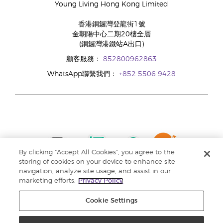
Young Living Hong Kong Limited
香港銅鑼灣登龍街1號
金朝陽中心二期20樓全層
(銅鑼灣港鐵站A出口)
顧客服務：
852800962863
WhatsApp聯繫我們：
+852 5506 9428
By clicking “Accept All Cookies”, you agree to the
storing of cookies on your device to enhance site
navigation, analyze site usage, and assist in our
marketing efforts.
Privacy Policy
Cookie Settings