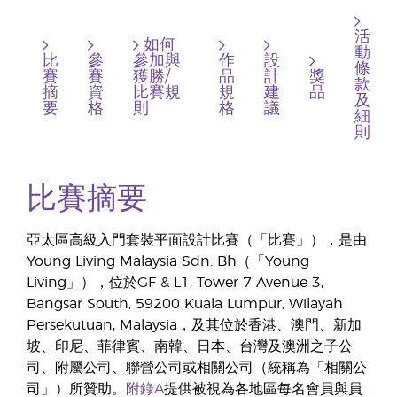
活
如何
動
比
參
參加與
作
設
條
賽
賽
獲勝/
品
計
獎
款
摘
資
比賽規
規
建
品
及
要
格
則
格
議
細
則
比賽摘要
亞太區高級入門套裝平面設計比賽（「比賽」），是由
Young Living Malaysia Sdn. Bh（「Young
Living」），位於GF & L1, Tower 7 Avenue 3,
Bangsar South, 59200 Kuala Lumpur, Wilayah
Persekutuan, Malaysia，及其位於香港、澳門、新加
坡、印尼、菲律賓、南韓、日本、台灣及澳洲之子公
司、附屬公司、聯營公司或相關公司（統稱為「相關公
司」）所贊助。
附錄A
提供被視為各地區每名會員與員