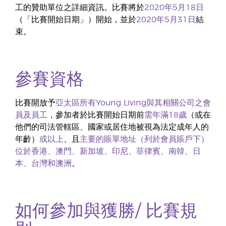
工的贊助單位之詳細資訊。比賽將於
2020年5月18日
（「比賽開始日期」）開始，並於
2020年5月31日
結
束。
參賽資格
比賽開放予
亞太區所有Young Living與其相關公司之會
員及員工
，參加者於比賽開始日期前
需年滿18歲
（或在
他們的司法管轄區、國家或居住地被視為法定成年人的
年齡）
或以上
、且
主要的賬單地址（列於會員賬戶下）
位於香港、澳門、新加坡、印尼、菲律賓、南韓、日
本、台灣和澳洲
。
如何參加與獲勝/ 比賽規