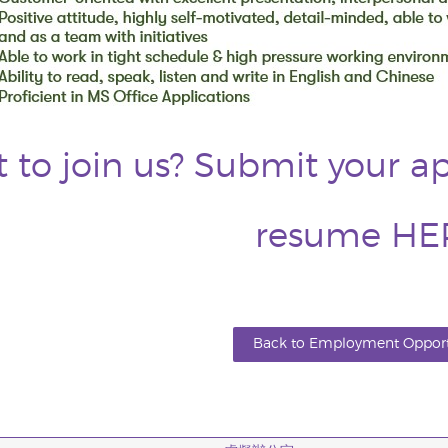
 to join us? Submit your ap
resume
HE
Back to Employment Opport