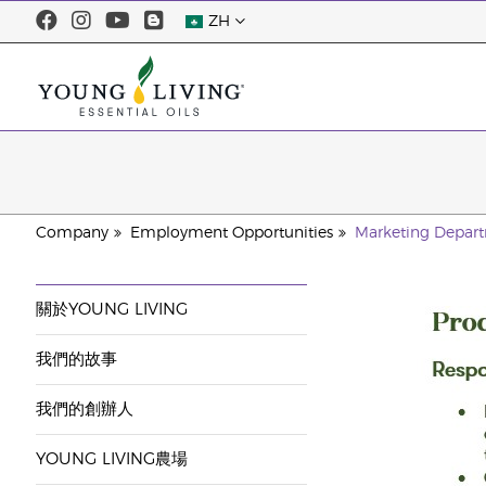
ZH
Company
Employment Opportunities
Marketing Depar
關於YOUNG LIVING
我們的故事
我們的創辦人
YOUNG LIVING農場