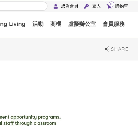
0
成為會員
登入
購物車
g Living
活動
商機
虛擬辦公室
會員服務
BLOOM膠原亮膚飲高級體驗套裝
SHARE