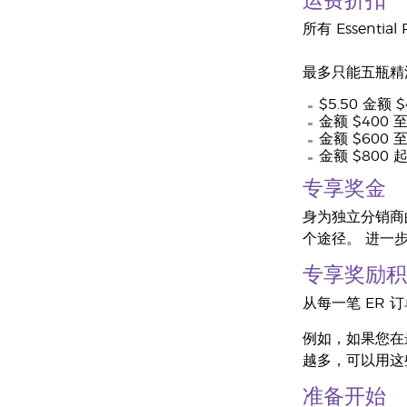
运费折扣
所有 Essenti
最多只能五瓶精
$5.50 金额 
金额 $400 至
金额 $600 至
金额 $800 
专享奖金
身为独立分销商的 
个途径。 进一
专享奖励积
从每一笔 ER
例如，如果您在最
越多，可以用这些积
准备开始