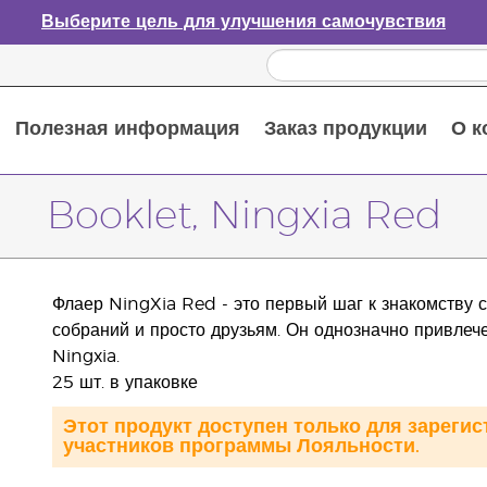
Выберите цель для улучшения самочувствия
Полезная информация
Заказ продукции
О к
Путеводитель по эфирным маслам
Руководство по использованию диффузора для эфирных масел
Основные питательные вещества
Пособие по пищевым добавкам Young Living
Как использовать эфирные масла
Новые продукты и акционные предложения
Последний шанс: скидка 50% на средства по уходу за кожей
Booklet, Ningxia Red
Флаер NingXia Red - это первый шаг к знакомству 
собраний и просто друзьям. Он однозначно привлеч
Ningxia.
25 шт. в упаковке
Этот продукт доступен только для зареги
участников программы Лояльности.