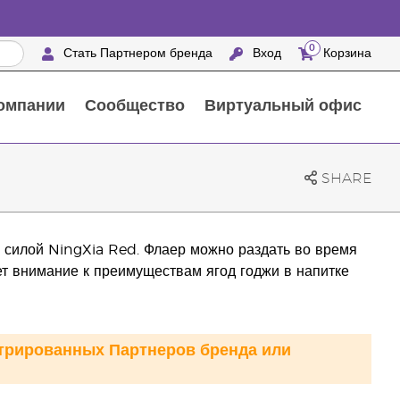
0
Стать Партнером бренда
Вход
Корзина
омпании
Сообщество
Виртуальный офис
Выездные мероприятия с награждением
25 ПРЕИМУЩЕСТВ ПАРТНЕРОВ БРЕНДА
Натуральные средства для ухода за домом
SHARE
с силой NingXia Red. Флаер можно раздать во время
ет внимание к преимуществам ягод годжи в напитке
стрированных Партнеров бренда или