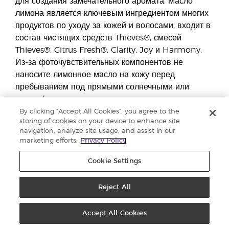
для создания замечательного аромата. Масло
лимона является ключевым ингредиентом многих
продуктов по уходу за кожей и волосами, входит в
состав чистящих средств Thieves®, смесей
Thieves®, Citrus Fresh®, Clarity, Joy и Harmony.
Из-за фоточувствительных компонентов не
наносите лимонное масло на кожу перед
пребыванием под прямыми солнечными или
ультрафиолетовыми лучами.
By clicking “Accept All Cookies”, you agree to the
Тысячи лет назад и сейчас лимоны играли важную
storing of cookies on your device to enhance site
роль в жизни всего мира. Узнать больше о масле
navigation, analyze site usage, and assist in our
marketing efforts.
Privacy Policy
Lemon от Young Living и его применении вы
можете здесь.
Cookie Settings
Reject All
Купить эфирное масло Lemon
Accept All Cookies