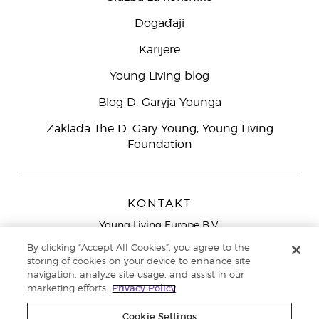
Događaji
Karijere
Young Living blog
Blog D. Garyja Younga
Zaklada The D. Gary Young, Young Living
Foundation
KONTAKT
Young Living Europe B.V.
Peizerweg 97
By clicking “Accept All Cookies”, you agree to the
9727 AJ Groningen
storing of cookies on your device to enhance site
Nizozemska
navigation, analyze site usage, and assist in our
marketing efforts.
Privacy Policy
Sjedište tvrtke Young Living Europe Ltd.:
+44 (0) 20 3935
9000
Cookie Settings