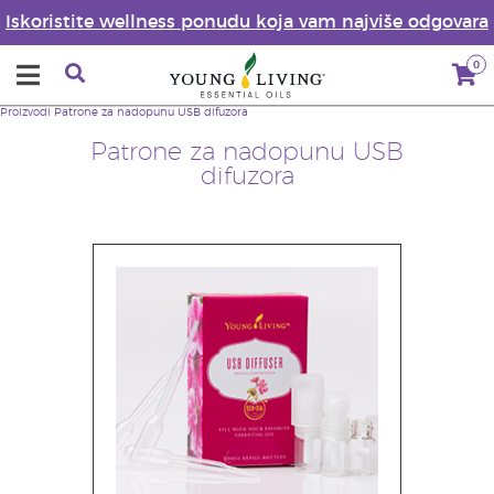
Iskoristite wellness ponudu koja vam najviše odgovara
0
Proizvodi
Patrone za nadopunu USB difuzora
Patrone za nadopunu USB
difuzora