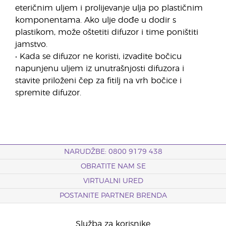
eteričnim uljem i prolijevanje ulja po plastičnim
komponentama. Ako ulje dođe u dodir s
plastikom, može oštetiti difuzor i time poništiti
jamstvo.
• Kada se difuzor ne koristi, izvadite bočicu
napunjenu uljem iz unutrašnjosti difuzora i
stavite priloženi čep za fitilj na vrh bočice i
spremite difuzor.
NARUDŽBE: 0800 9179 438
OBRATITE NAM SE
VIRTUALNI URED
POSTANITE PARTNER BRENDA
Služba za korisnike