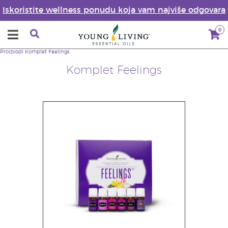
Iskoristite wellness ponudu koja vam najviše odgovara
0
Proizvodi
Komplet Feelings
Komplet Feelings