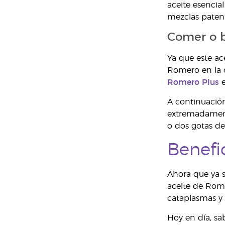
aceite esencia
mezclas paten
Comer o b
Ya que este ac
Romero en la c
Romero Plus
e
A continuación
extremadamente
o dos gotas de
Benefi
Ahora que ya sa
aceite de Rome
cataplasmas y 
Hoy en día, sa