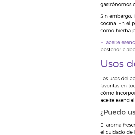
gastrónomos ca
Sin embargo, i
cocina. En el 
como hierba pa
El aceite esen
posterior elabo
Usos d
Los usos del a
favoritas en t
cómo incorpora
aceite esencia
¿Puedo us
El aroma fresc
el cuidado de l