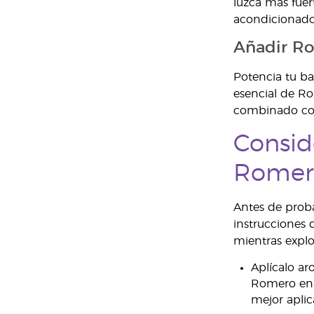
luzca más fue
acondicionador,
Añadir Rom
Potencia tu b
esencial de Ro
combinado con 
Consid
Romer
Antes de proba
instrucciones 
mientras explo
Aplícalo ar
Romero en e
mejor aplic