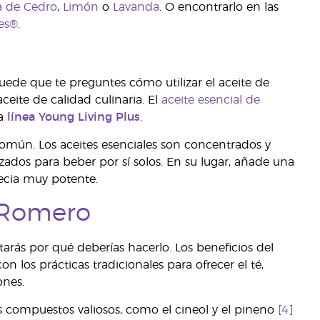
 de Cedro
,
Limón
o
Lavanda
. O encontrarlo en las
es®
.
uede que te preguntes cómo utilizar el aceite de
ceite de calidad culinaria. El
aceite esencial de
la
línea Young Living Plus
.
común. Los aceites esenciales son concentrados y
ados para beber por sí solos. En su lugar, añade una
pecia muy potente.
e Romero
tarás por qué deberías hacerlo. Los beneficios del
 los prácticas tradicionales para ofrecer el té,
ones.
 compuestos valiosos, como el cineol y el pineno
[4]