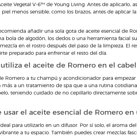
eite Vegetal V-6™ de Young Living. Antes de aplicarlo,
 piel menos sensible, como los brazos, antes de aplicar l
ecomienda añadir una sola gota de aceite esencial de R
a bola de algodón, los dedos o una herramienta facial su
 mezcla en el rostro después del paso de la limpieza. El r
rte preparado para enfrentar el resto del día.
utiliza el aceite de Romero en el cabel
de Romero a tu champú y acondicionador para empezar el
 más a un tratamiento de spa que a una rutina cotidiana
l pelo, teniendo cuidado de no cepillarlo directamente sob
 usar el aceite esencial de Romero en 
deal para utilizarlo en un difusor. Por sí solo, el aroma 
 vibrante a tu espacio. También puedes crear mezclas fas