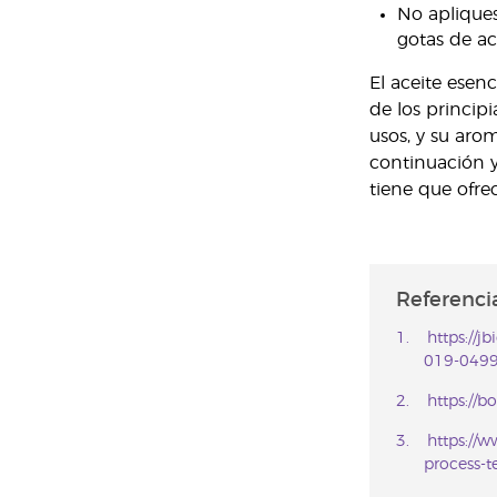
No apliques
gotas de ac
El aceite esen
de los princip
usos, y su aro
continuación y
tiene que ofrec
Referencia
https://
019-0499
https://
https://w
process-t