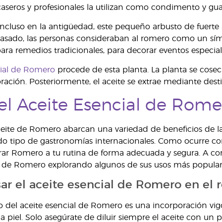
seros y profesionales la utilizan como condimento y gua
ncluso en la antigüedad, este pequeño arbusto de fuerte
pasado, las personas consideraban al romero como un sím
ra remedios tradicionales, para decorar eventos especia
cial de Romero
procede de esta planta. La planta se cosec
ración. Posteriormente, el aceite se extrae mediante desti
el Aceite Esencial de Rome
ceite de Romero abarcan una variedad de beneficios de la 
odo tipo de gastronomías internacionales. Como ocurre con
r Romero a tu rutina de forma adecuada y segura. A con
l de Romero explorando algunos de sus usos más popular
ar el aceite esencial de Romero en el r
o del aceite esencial de Romero es una incorporación vigo
a piel. Solo asegúrate de diluir siempre el aceite con un p