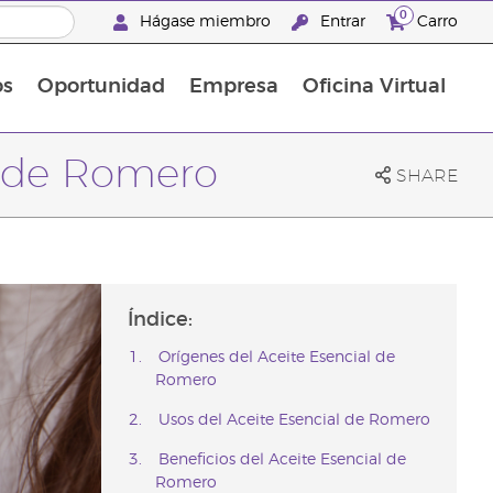
0
Hágase miembro
Entrar
Carro
os
Oportunidad
Empresa
Oficina Virtual
¡Descubre las promociones que hemos diseñado para ti! Adquiere tus productos favoritos a los mejores precios. ¡No te las pierdas, son por tiempo limitado!
Promociones Latinoamérica
al de Romero
SHARE
Índice:
Orígenes del Aceite Esencial de
Romero
Usos del Aceite Esencial de Romero
Beneficios del Aceite Esencial de
Romero