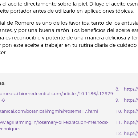
 el aceite directamente sobre la piel. Diluye el aceite e
eite portador antes de utilizarlo en aplicaciones tópicas.
cial de Romero es uno de los favoritos, tanto de los entus
iantes, y por una buena razón. Los beneficios del aceite
ma es reconocible y potente de una manera deliciosa y tér
 pon este aceite a trabajar en tu rutina diaria de cuidad
er.
s:
https:
jbiomedsci.biomedcentral.com/articles/10.1186/s12929-
-8
https:
botanical.com/botanical/mgmh/r/rosema17.html
https:
ww.agrifarming.in/rosemary-oil-extraction-methods-
https:
echniques
https: