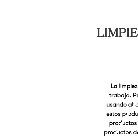
LIMPIE
La limpie
trabajo. P
usando aho
estos produ
productos 
productos d