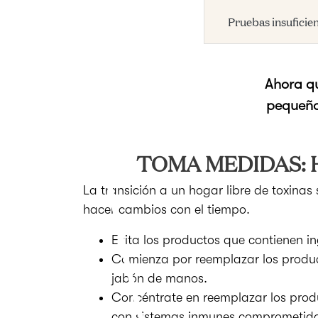
Pruebas insuficie
Ahora qu
pequeños
TOMA MEDIDAS: 
La transición a un hogar libre de toxinas
hacer cambios con el tiempo.
Evita los productos que contienen in
Comienza por reemplazar los product
jabón de manos.
Concéntrate en reemplazar los produ
con sistemas inmunes comprometidos