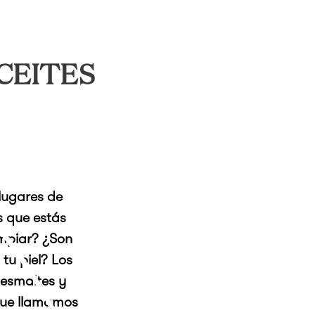
ACEITES
lugares de
s que estás
mpiar? ¿Son
tu piel? Los
 esmaltes y
que llamamos