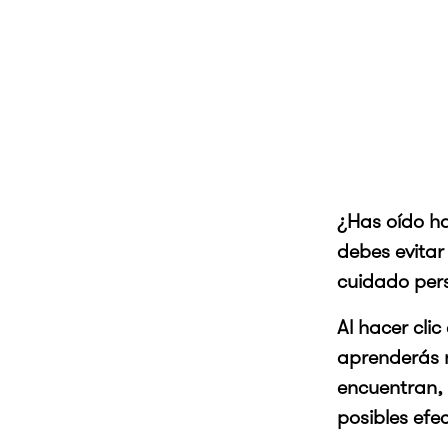
¿Has oído ha
debes evita
cuidado per
Al hacer cli
aprenderás m
encuentran,
posibles efe