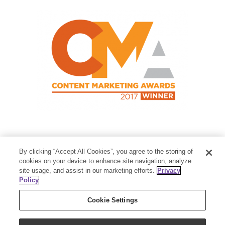
Contact Us
By clicking “Accept All Cookies”, you agree to the storing of
cookies on your device to enhance site navigation, analyze
Member Services:
1-800-371-3515
site usage, and assist in our marketing efforts.
Privacy
Thanksgiving Point Business Park
Policy
3125 Executive Parkway
Lehi, UT 84043
Cookie Settings