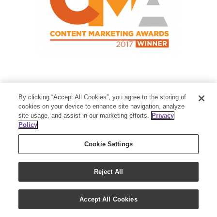
Contact Us
By clicking “Accept All Cookies”, you agree to the storing of
Member Services:
1-800-371-3515
cookies on your device to enhance site navigation, analyze
site usage, and assist in our marketing efforts.
Privacy
Thanksgiving Point Business Park
Policy
3125 Executive Parkway
Lehi, UT 84043
Cookie Settings
Reject All
Accept All Cookies
Copyright 2018 - Young Living Essential Oils | All Rights Reserved