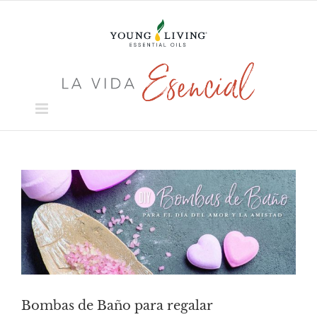
Skip
to
content
View
Larger
Image
Bombas de Baño para regalar