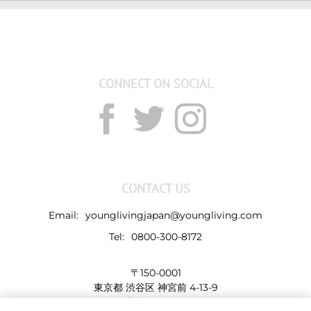
CONNECT ON SOCIAL
CONTACT US
Email:
younglivingjapan@youngliving.com
Tel:
0800-300-8172
〒150-0001
東京都 渋谷区 神宮前 4-13-9
表参道LHビル