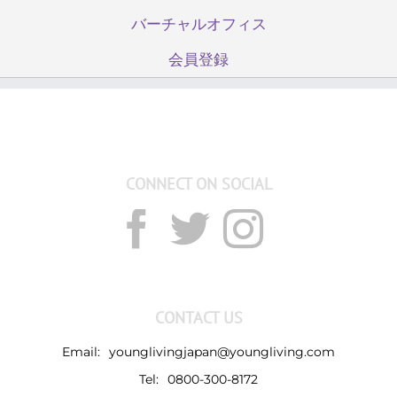
バーチャルオフィス
会員登録
CONNECT ON SOCIAL
CONTACT US
Email:
younglivingjapan@youngliving.com
Tel:
0800-300-8172