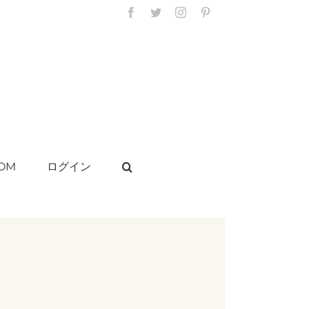
F
T
I
P
a
w
n
i
c
i
s
n
e
t
t
t
b
t
a
e
o
e
g
r
o
r
r
e
k
a
s
m
t
OM
ログイン