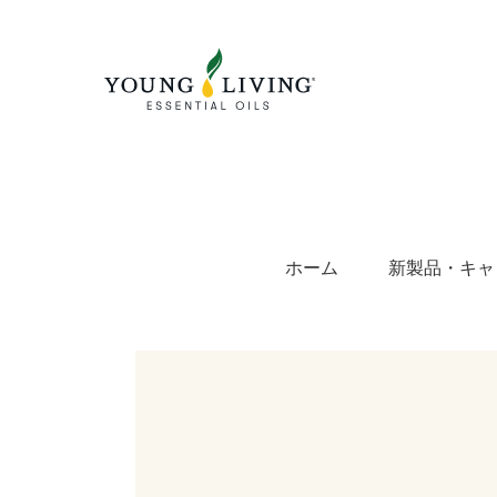
S
k
i
p
t
o
c
o
n
t
e
n
t
ホーム
新製品・キャ