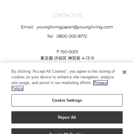
CONTACT US
Email:
younglivingjapan@youngliving.com
Tel:
0800-300-8172
〒150-0001
東京都 渋谷区 神宮前 4-13-9
表参道LHビル
By clicking “Accept All Cookies”, you agree to the storing of
cookies on your device to enhance site navigation, analyze
site usage, and assist in our marketing efforts.
Privacy
Policy
Cookie Settings
Reject All
Copyright 2019 - Young Living Essential Oils | All Rights Reserved
Facebook
Twitter
Instagram
Pinterest