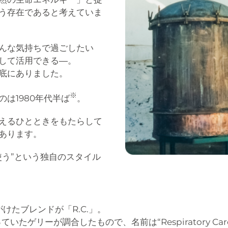
う存在であると考えていま
んな気持ちで過ごしたい
して活用できる―。
底にありました。
※
は1980年代半ば
。
えるひとときをもたらして
あります。
使う”という独自のスタイル
けたブレンドが「R.C.」。
たゲリーが調合したもので、名前は“Respiratory Ca