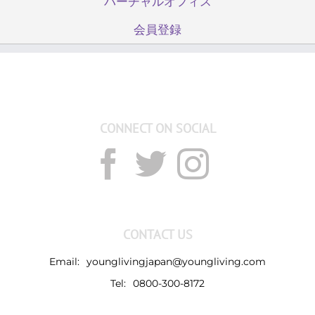
バーチャルオフィス
会員登録
CONNECT ON SOCIAL
CONTACT US
Email:
younglivingjapan@youngliving.com
Tel:
0800-300-8172