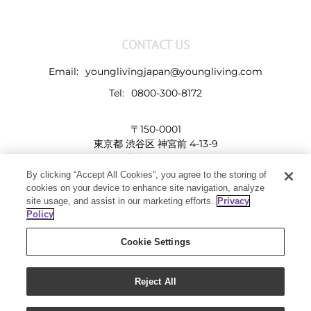
CONTACT US
Email:
younglivingjapan@youngliving.com
Tel:
0800-300-8172
〒150-0001
東京都 渋谷区 神宮前 4-13-9
表参道LHビル
By clicking “Accept All Cookies”, you agree to the storing of
cookies on your device to enhance site navigation, analyze
site usage, and assist in our marketing efforts.
Privacy
Policy
Cookie Settings
Reject All
Copyright 2019 - Young Living Essential Oils | All Rights Reserved