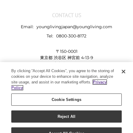
CONTACT US
Email:
younglivingjapan@youngliving.com
Tel:
0800-300-8172
〒150-0001
東京都 渋谷区 神宮前 4-13-9
表参道LHビル
By clicking “Accept All Cookies”, you agree to the storing of
cookies on your device to enhance site navigation, analyze
site usage, and assist in our marketing efforts.
Privacy
Policy
Cookie Settings
Reject All
Copyright 2019 - Young Living Essential Oils | All Rights Reserved
Facebook
Twitter
Instagram
Pinterest