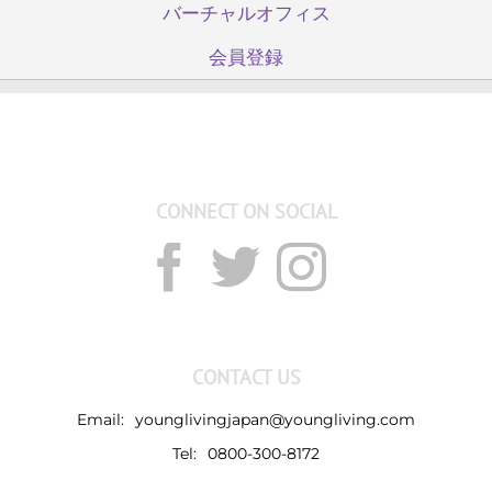
バーチャルオフィス
会員登録
CONNECT ON SOCIAL
CONTACT US
Email:
younglivingjapan@youngliving.com
Tel:
0800-300-8172