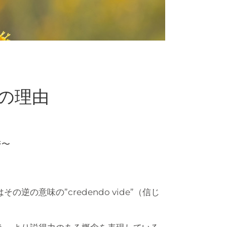
つの理由
ジ〜
意味の”credendo vide”（信じ