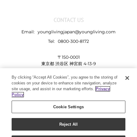
CONTACT US
Email:
younglivingjapan@youngliving.com
Tel:
0800-300-8172
〒150-0001
東京都 渋谷区 神宮前 4-13-9
表参道LHビル
By clicking “Accept All Cookies”, you agree to the storing of
cookies on your device to enhance site navigation, analyze
site usage, and assist in our marketing efforts.
Privacy
Policy
Cookie Settings
Reject All
Copyright 2019 - Young Living Essential Oils | All Rights Reserved