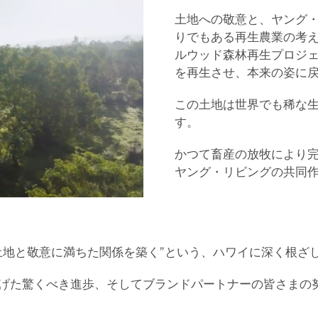
土地への敬意と、ヤング・リビ
りでもある再生農業の考
ルウッド森林再生プロジ
を再生させ、本来の姿に
この土地は世界でも稀な
す。
かつて畜産の放牧により
ヤング・リビングの共同
土地と敬意に満ちた関係を築く”という、ハワイに深く根ざ
げた驚くべき進歩、そしてブランドパートナーの皆さまの