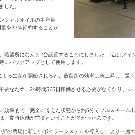
ました。
ンシャルオイルの生産量
用量を37％節約することが
、蒸留所になんと2台設置することにしました。1台はメイ
時にバックアップとして使用します。
術による生産が開始されると、蒸留所の効率は急上昇し、驚
不要なため、24時間365日稼働させる必要がなくなり、
に効率的で、完全に冷えた状態から約5分でフルスチーム
は、常時稼働が前提ということが多かったのです。
か所の農場に新しいボイラーシステムを導入し、より一層