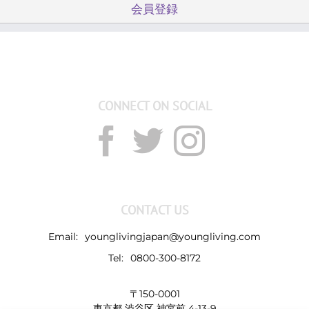
会員登録
CONNECT ON SOCIAL
CONTACT US
Email:
younglivingjapan@youngliving.com
Tel:
0800-300-8172
〒150-0001
東京都 渋谷区 神宮前 4-13-9