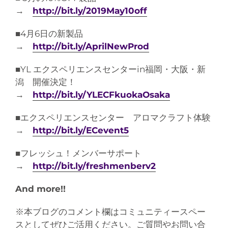
→
http://bit.ly/2019May10off
■4月6日の新製品
→
http://bit.ly/AprilNewProd
■YL エクスペリエンスセンターin福岡・大阪・新
潟 開催決定！
→
http://bit.ly/YLECFkuokaOsaka
■エクスペリエンスセンター アロマクラフト体験
→
http://bit.ly/ECevent5
■フレッシュ！メンバーサポート
→
http://bit.ly/freshmenberv2
And more!!
※本ブログのコメント欄はコミュニティースペー
スとしてぜひご活用ください。ご質問やお問い合