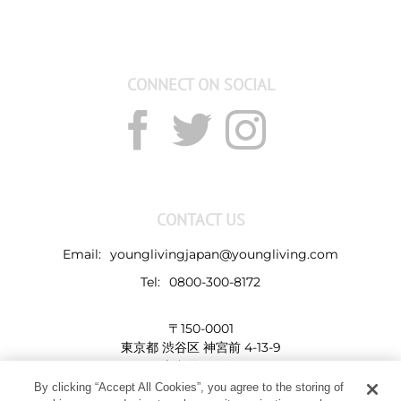
CONNECT ON SOCIAL
CONTACT US
Email:
younglivingjapan@youngliving.com
Tel:
0800-300-8172
〒150-0001
東京都 渋谷区 神宮前 4-13-9
表参道LHビル
By clicking “Accept All Cookies”, you agree to the storing of