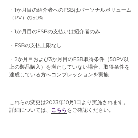
・
1
か月目の紹介者への
FSB
はパーソナルボリューム
（
PV
）の
50%
・
1
か月目の
FSB
の支払いは紹介者のみ
・
FSB
の支払上限なし
・
2
か月目および
3
か月目の
FSB
取得条件（
50PV
以
上の製品購入）を満たしていない場合、取得条件を
達成している方へコンプレッションを実施
これらの変更は2023年10月1日より実施されます。
詳細については、
こちら
をご確認ください。