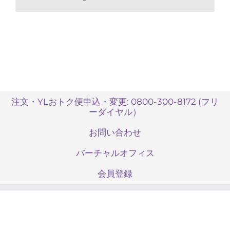
食
事
の
仕
方
が
あ
れ
ば
注文・YLおトク便申込・変更: 0800-300-8172 (フリ
ーダイヤル）
教
え
お問い合わせ
て
く
バーチャルオフィス
だ
さ
会員登録
い。
は