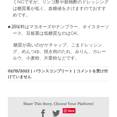
くNGですが、リンゴ酢や穀物酢のドレッシング
は糖質量が低く、血糖値をさげますのでおすす
めです。
■ 調味料はマヨネーズやナンプラー、オイスターソ
ース、豆板醤は低糖質なのはOK。
糖質が高いのがケチャップ、ごまドレッシン
グ、めんつゆ、焼き肉のたれ、みりん、カレー
ルウ、小麦粉、片栗粉などです。
血
02/15/2022
|
バランスコンプリート
|
コメントを受け付
糖
けていません
値
の
あ
が
Share This Story, Choose Your Platform!
ら
な
Save
Facebook
Twitter
い