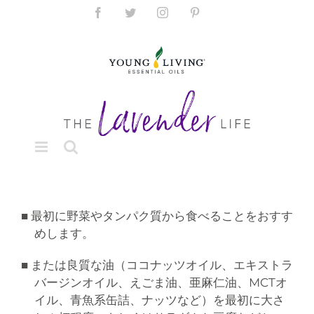
Skip
Facebook
Twitter
Instagram
Pinterest
to
content
■ 最初に野菜やタンパク質から食べることをおすす
めします。
■ または良質な油（ココナッツオイル、エキストラ
バージンオイル、えごま油、亜麻仁油、MCTオ
イル、青魚系缶詰、ナッツなど）を最初に大さ