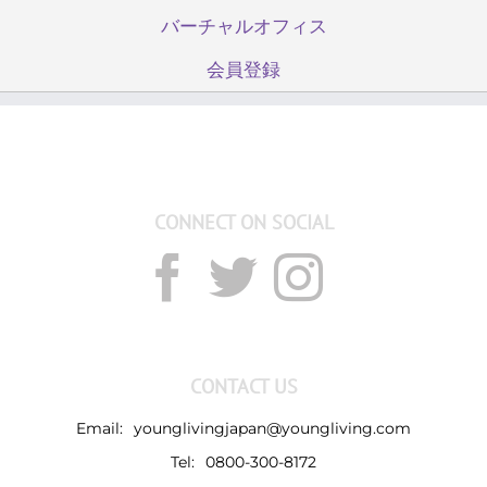
バーチャルオフィス
会員登録
CONNECT ON SOCIAL
CONTACT US
Email:
younglivingjapan@youngliving.com
Tel:
0800-300-8172