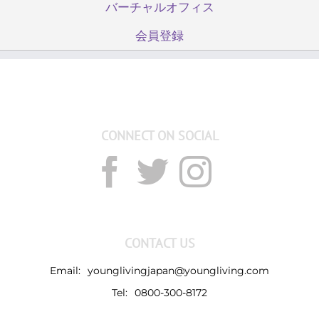
バーチャルオフィス
会員登録
CONNECT ON SOCIAL
CONTACT US
Email:
younglivingjapan@youngliving.com
Tel:
0800-300-8172