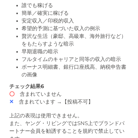
誰でも稼げる
簡単／確実に稼げる
安定収入／印税的収入
希望的予測に基づいた収入の例示
贅沢な生活（豪邸、高級車、海外旅行など）
をもたらすような暗示
早期退職の暗示
フルタイムのキャリアと同等の収入の暗示
ボーナス明細書、銀行口座残高、納税申告書
の画像
チェック結果6
〇
含まれていません
✕
含まれています →【投稿不可】
上記の表現は使用できません。
また、ヤング・リビングではSNS上でブランドパ
ートナー会員を勧誘することを規約で禁止してい