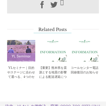
SNS
Facebook
Twitter
投
稿
す
る
前
Related Posts
に
自
己
チ
ェ
ッ
ク
YLセミナー｜目的
【重要】熊本県を震
コールセンター電話
を
やステージに合わせ
源とする地震の影響
回線復旧のお知らせ
｜
て選べる、4つのセ
による配送遅延につ
Compliance（コ
ミナー
いて
ン
プ
ラ
イ