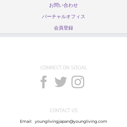
事
お問い合わせ
項
｜
バーチャルオフィス
Compliance（コ
ン
会員登録
プ
ラ
イ
ア
ン
ス）
CONNECT ON SOCIAL
は
CONTACT US
Email:
younglivingjapan@youngliving.com