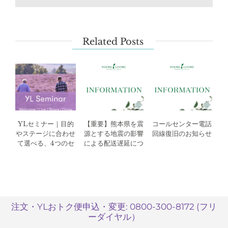
で
エ
ッ
セ
Related Posts
ン
シ
ャ
ル
オ
イ
ル
YLセミナー｜目的
【重要】熊本県を震
コールセンター電話
を
やステージに合わせ
源とする地震の影響
回線復旧のお知らせ
紹
て選べる、4つのセ
による配送遅延につ
介
ミナー
いて
す
る
際
の
注文・YLおトク便申込・変更: 0800-300-8172 (フリ
注
ーダイヤル）
意