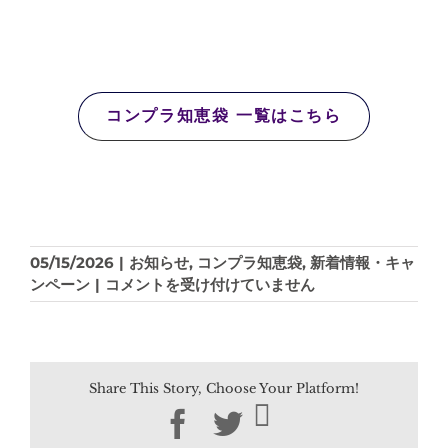
コンプラ知恵袋 一覧はこちら
05/15/2026
|
お知らせ
,
コンプラ知恵袋
,
新着情報・キャ
【コ
ンペーン
|
コメントを受け付けていません
ン
プ
ラ
知
Share This Story, Choose Your Platform!
恵
袋】
Facebook
Twitter
SNS