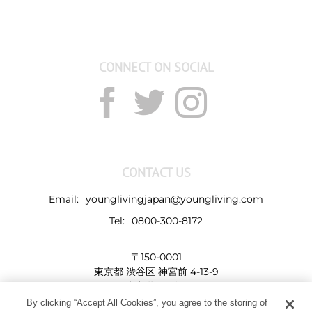
CONNECT ON SOCIAL
CONTACT US
Email:
younglivingjapan@youngliving.com
Tel:
0800-300-8172
〒150-0001
東京都 渋谷区 神宮前 4-13-9
表参道LHビル
By clicking “Accept All Cookies”, you agree to the storing of